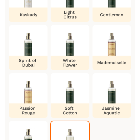
Light
Kaskady
Gentleman
Citrus
Spirit of
White
Mademoiselle
Dubai
Flower
Passion
Soft
Jasmine
Rouge
Cotton
Aquatic