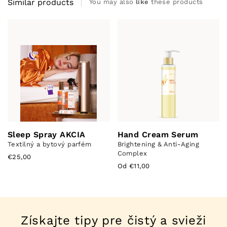
Similar products
You may also
like
these products
Sleep Spray AKCIA
Hand Cream Serum
Textilný a bytový parfém
Brightening & Anti-Aging
Complex
€25,00
Od €11,00
Získajte tipy pre čistý a svieži