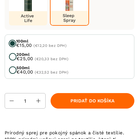
Sleep
Active
Spray
Life
100ml
€15,00
(€12,20 bez DPH)
200ml
€25,00
(€20,33 bez DPH)
500ml
€40,00
(€32,52 bez DPH)
Množstvo
PRIDAŤ DO KOŠÍKA
Prírodný sprej pre pokojný spánok a čisté textílie.