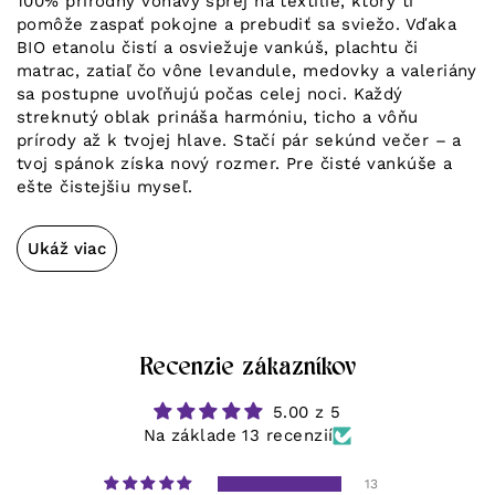
100% prírodný voňavý sprej na textílie, ktorý ti
pomôže zaspať pokojne a prebudiť sa sviežo. Vďaka
BIO etanolu čistí a osviežuje vankúš, plachtu či
matrac, zatiaľ čo vône levandule, medovky a valeriány
sa postupne uvoľňujú počas celej noci. Každý
streknutý oblak prináša harmóniu, ticho a vôňu
prírody až k tvojej hlave. Stačí pár sekúnd večer – a
tvoj spánok získa nový rozmer. Pre čisté vankúše a
ešte čistejšiu myseľ.
Ukáž viac
Recenzie zákazníkov
5.00 z 5
Na základe 13 recenzií
13