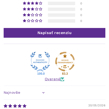
0
0
0
0
Napísať recenziu
100.0
83.3
Overené
Sort by
20/05/2026