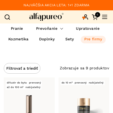
Preskočiť na obsah
NAJVÄČŠIA AKCIA LETA: 1+1 ZDARMA
0
Otvorte ko
Otvo
Pranie
Prevoňanie
Upratovanie
Kozmetika
Doplnky
Sety
Pre firmy
Zobrazuje sa 9 produktov
Filtrovať a triediť
difuzér do bytu
prenosný
do 10 m²
prenosný
nabíjateľný
až do 100 m²
nabíjateľný