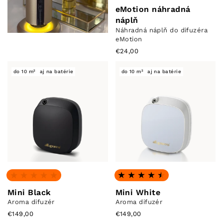
eMotion náhradná
náplň
Náhradná náplň do difuzéra
eMotion
€24,00
do 10 m²
aj na batérie
do 10 m²
aj na batérie
Žiadne recenzie
Hodnotenie: 4.33 z 5
Mini Black
Mini White
Aroma difuzér
Aroma difuzér
€149,00
€149,00