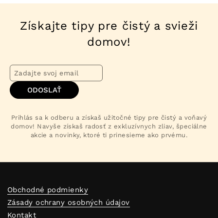
Získajte tipy pre čistý a svieži
domov!
ODOSLAŤ
Prihlás sa k odberu a získaš užitočné tipy pre čistý a voňavý
domov! Navyše získaš radosť z exkluzívnych zliav, špeciálne
akcie a novinky, ktoré ti prinesieme ako prvému.
Obchodné podmienky
Zásady ochrany osobných údajov
Kontakt