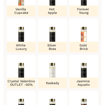
Vanilla
Hot
Forever
Cupcake
Apple
Young
White
Silver
Gold
Luxury
Boss
Brick
Crystal Valentino
Jasmine
Kaskady
OUTLET -50%
Aquatic