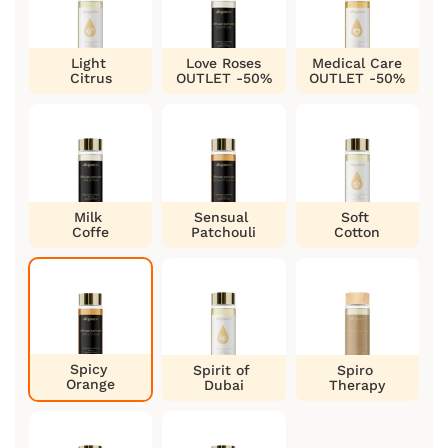
Light
Love Roses
Medical Care
Citrus
OUTLET -50%
OUTLET -50%
Milk
Sensual
Soft
Coffe
Patchouli
Cotton
Spicy
Spirit of
Spiro
Orange
Dubai
Therapy