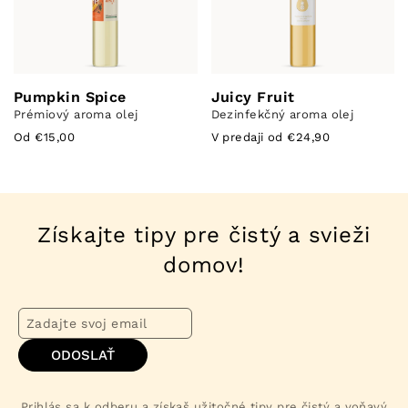
Pumpkin Spice
Juicy Fruit
Prémiový aroma olej
Dezinfekčný aroma olej
Od €15,00
V predaji od €24,90
Získajte tipy pre čistý a svieži
domov!
ODOSLAŤ
Prihlás sa k odberu a získaš užitočné tipy pre čistý a voňavý