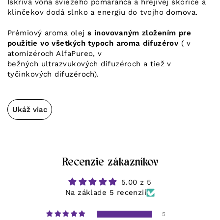
Iskrivá vôňa sviežeho pomaranča a hrejivej škorice a
klinčekov dodá slnko a energiu do tvojho domova.
Prémiový aroma olej
s inovovaným zložením pre
použitie vo všetkých typoch aroma difuzérov
( v
atomizéroch AlfaPureo, v
bežných ultrazvukových difuzéroch a tiež v
tyčinkových difuzéroch).
Ukáž viac
Recenzie zákazníkov
5.00 z 5
Na základe 5 recenzií
5