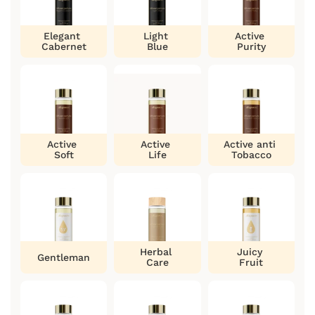
Elegant
Light
Active
Cabernet
Blue
Purity
Active
Active
Active anti
Soft
Life
Tobacco
Herbal
Juicy
Gentleman
Care
Fruit