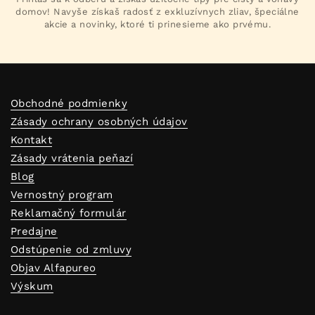
domov! Navyše získaš radosť z exkluzívnych zliav, špeciálne
akcie a novinky, ktoré ti prinesieme ako prvému.
Obchodné podmienky
Zásady ochrany osobných údajov
Kontakt
Zásady vrátenia peňazí
Blog
Vernostný program
Reklamačný formulár
Predajne
Odstúpenie od zmluvy
Objav Alfapureo
Výskum