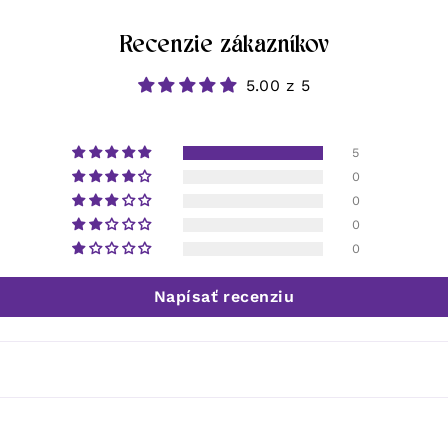
Recenzie zákazníkov
5.00 z 5
5
0
0
0
0
Napísať recenziu