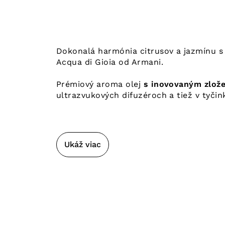
Dokonalá harmónia citrusov a jazmínu s
Acqua di Gioia od Armani.
Prémiový aroma olej
s inovovaným zlože
ultrazvukových difuzéroch a tiež v tyčin
Ukáž viac