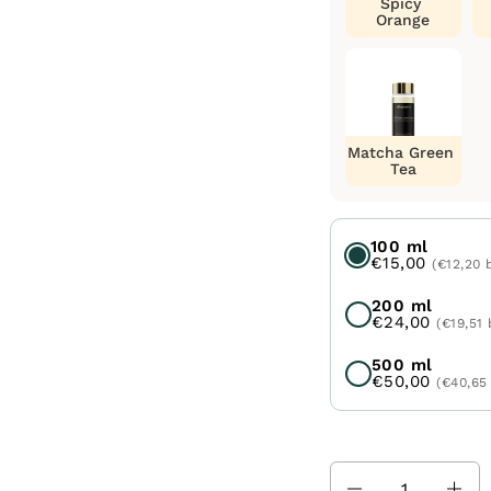
Spicy
Orange
Matcha Green
Tea
100 ml
€15,00
(€12,20 
200 ml
€24,00
(€19,51
500 ml
€50,00
(€40,65
Množstvo