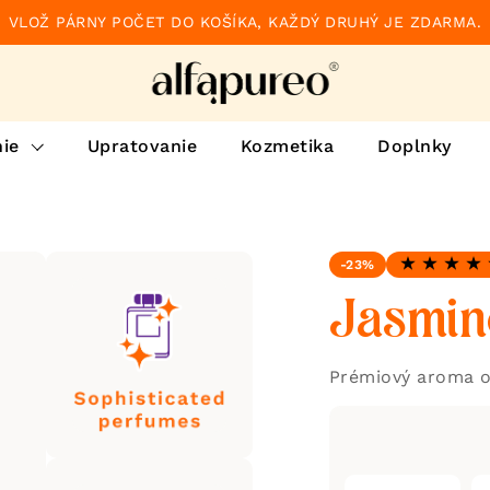
VLOŽ PÁRNY POČET DO KOŠÍKA, KAŽDÝ DRUHÝ JE ZDARMA.
ie
Upratovanie
Kozmetika
Doplnky
-23%
Hodnotenie: 5
Jasmin
Prémiový aroma o