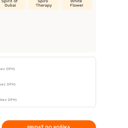
Spirit of
Spiro
White
Dubai
Therapy
Flower
bez DPH)
 bez DPH)
 bez DPH)
PRIDAŤ DO KOŠÍKA