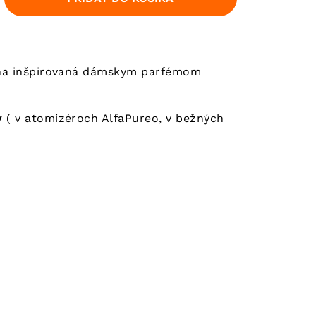
vôňa inšpirovaná dámskym parfémom
ov
( v atomizéroch AlfaPureo, v bežných