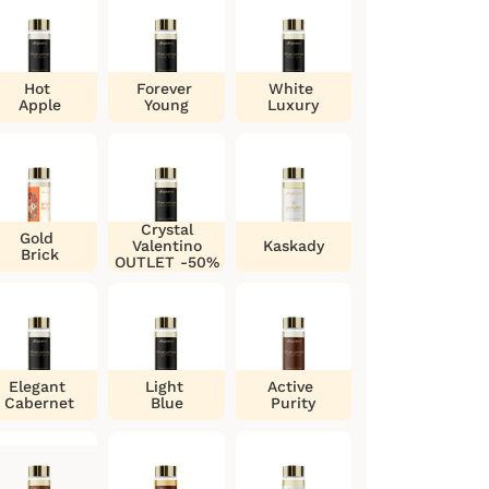
Hot
Forever
White
Apple
Young
Luxury
Crystal
Gold
Valentino
Kaskady
Brick
OUTLET -50%
Elegant
Light
Active
Cabernet
Blue
Purity