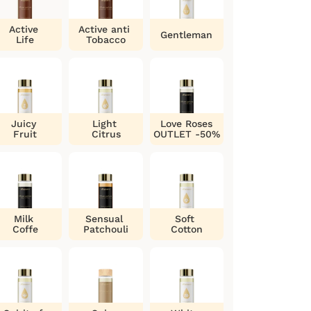
Active
Active anti
Gentleman
Life
Tobacco
Juicy
Light
Love Roses
Fruit
Citrus
OUTLET -50%
Milk
Sensual
Soft
Coffe
Patchouli
Cotton