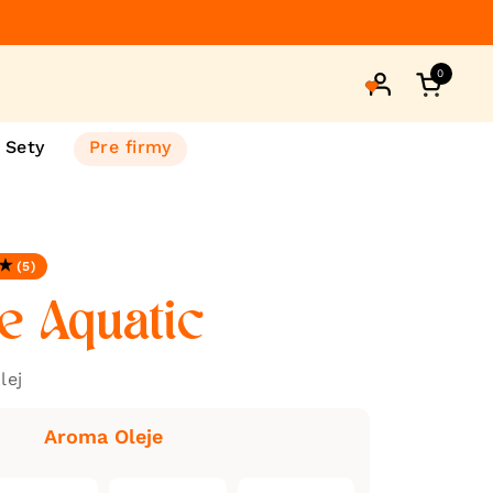
0
Otvorte 
Sety
Pre firmy
(5)
.0 z 5
e Aquatic
lej
Aroma Oleje