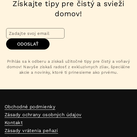
Získajte tipy pre čistý a svieži
domov!
ODOSLAŤ
Prihlás sa k odberu a získaš užitočné tipy pre čistý a voňavý
domov! Navyše získaš radosť z exkluzívnych zliav, špeciálne
akcie a novinky, ktoré ti prinesieme ako prvému.
Obchodné podmienky
Zásady ochrany osobných údajov
Kontakt
Zásady vrátenia peňazí