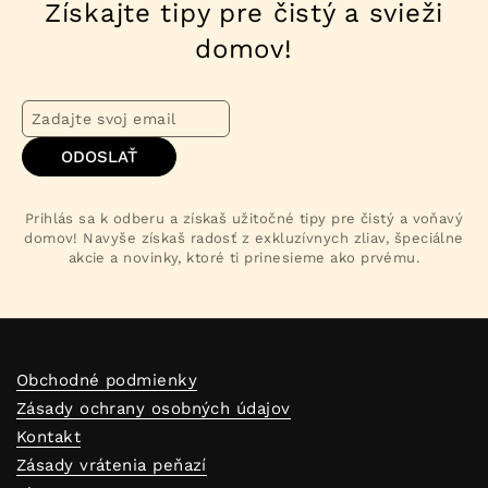
Získajte tipy pre čistý a svieži
domov!
ODOSLAŤ
Prihlás sa k odberu a získaš užitočné tipy pre čistý a voňavý
domov! Navyše získaš radosť z exkluzívnych zliav, špeciálne
akcie a novinky, ktoré ti prinesieme ako prvému.
Obchodné podmienky
Zásady ochrany osobných údajov
Kontakt
Zásady vrátenia peňazí