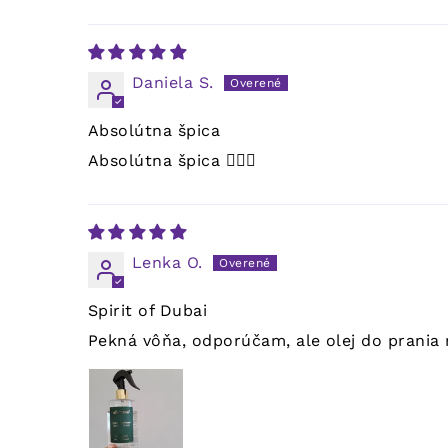
Daniela S.
Absolútna špica
Absolútna špica 👌🏻🤗
Lenka O.
Spirit of Dubai
Pekná vôňa, odporúčam, ale olej do prania m