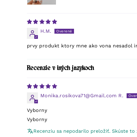
H.M.
prvy produkt ktory mne ako vona nesadol i
Recenzie v iných jazykoch
Monika.rosikova71@Gmail.com R.
Vyborny
Vyborny
Recenziu sa nepodarilo preložiť. Skúste to