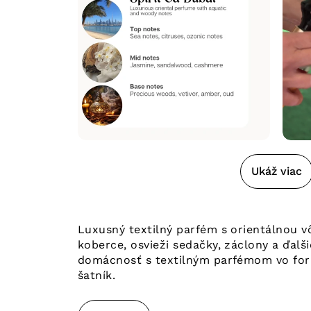
Ukáž viac
Luxusný textilný parfém s orientálnou v
koberce, osvieži sedačky, záclony a ďalš
domácnosť s textilným parfémom vo forme
šatník.