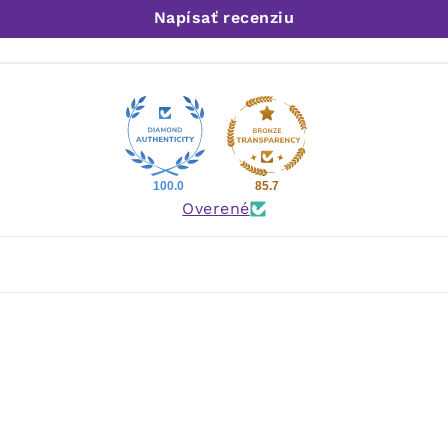
Napísať recenziu
100.0
85.7
Overené