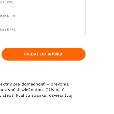
bez DPH)
 bez DPH)
 bez DPH)
PRIDAŤ DO KOŠÍKA
rfektný pre domácnosť – prevonia
mov voňal sviežosťou. Oživ celú
lepší kvalitu spánku, osvieži tvoj