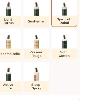
Spirit of
Light
Gentleman
Dubai
Citrus
Passion
Soft
ademoiselle
Rouge
Cotton
Active
Sleep
Life
Spray