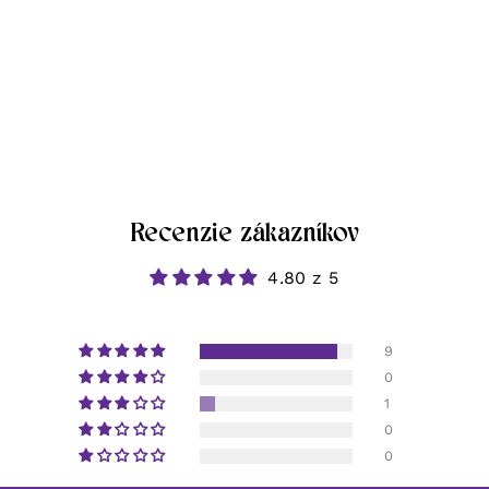
Recenzie zákazníkov
4.80 z 5
9
0
1
0
0