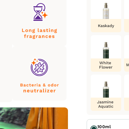
Kaskady
White
M
Flower
Jasmine
Aquatic
100ml