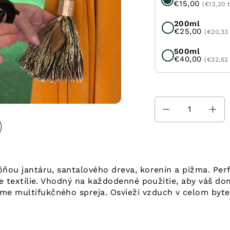
€15,00
(€12,20 
200ml
€25,00
(€20,33
500ml
€40,00
(€32,52
Množstvo
ôňou jantáru, santalového dreva, korenín a pižma. Pe
ie textílie. Vhodný na každodenné použitie, aby váš do
 multifukčného spreja. Osvieži vzduch v celom byte, z