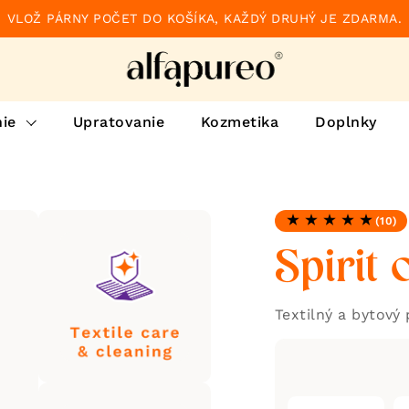
VLOŽ PÁRNY POČET DO KOŠÍKA, KAŽDÝ DRUHÝ JE ZDARMA.
ie
Upratovanie
Kozmetika
Doplnky
(10)
Hodnotenie: 4.8 z 5
Spirit 
Textilný a bytový