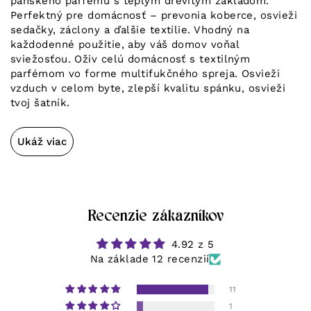
pánskeho parfému s teplým drevitým základom.
Perfektný pre domácnosť – prevonia koberce, osvieži
sedačky, záclony a ďalšie textílie. Vhodný na
každodenné použitie, aby váš domov voňal
sviežosťou. Oživ celú domácnosť s textilným
parfémom vo forme multifukčného spreja. Osvieži
vzduch v celom byte, zlepší kvalitu spánku, osvieži
tvoj šatník.
Ukáž viac
Recenzie zákazníkov
4.92 z 5
Na základe 12 recenzií
11
1