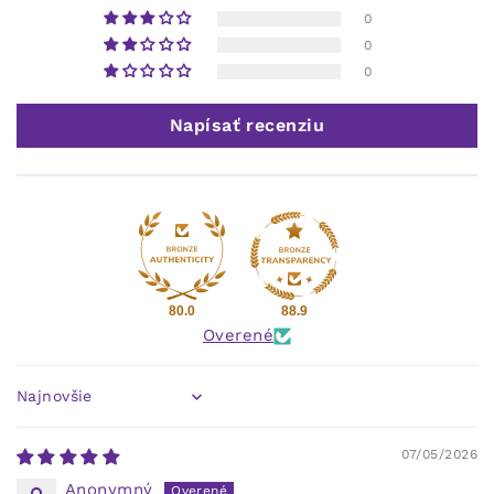
0
0
0
Napísať recenziu
80.0
88.9
Overené
Sort by
07/05/2026
Anonymný