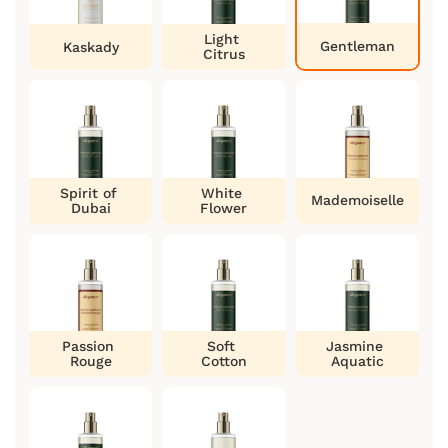
Light
Gentleman
Kaskady
Citrus
Spirit of
White
Mademoiselle
Dubai
Flower
Passion
Soft
Jasmine
Rouge
Cotton
Aquatic