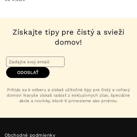
Získajte tipy pre čistý a svieži
domov!
ODOSLAŤ
Prihlás sa k odberu a získaš užitočné tipy pre čistý a voňavý
domov! Navyše získaš radosť z exkluzívnych zliav, špeciálne
akcie a novinky, ktoré ti prinesieme ako prvému.
Obchodné podmienky